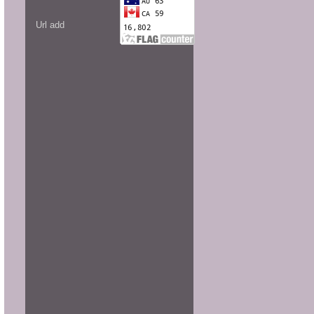
836160013145562
Url add
www.facebook.com/Jasa-Desain-
Rumah-Online-
1075312445817361
www.pinterest.com/desain_rumah
rancangbangunrumah.wordpress.c
om
kontraktorbangunanrumah.wordpr
ess.com
jasadesainrumahminimalismodern.
wordpress.com
independent.academia.edu/kontr
aktorbangunan
id.scribd.com/kontraktorbangunan
youtu.be/dBXmkOUnp_E
youtu.be/bCdTbW1MlTA
youtu.be/HclrWtHFpQY
youtu.be/ueao1D16QH8