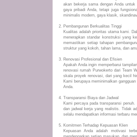
akan bekerja sama dengan Anda untuk 
gaya pribadi Anda, tetapi juga fungsi
minimalis modern, gaya klasik, skandina
2. Pembangunan Berkualitas Tinggi
Kualitas adalah prioritas utama kami. 
menerapkan standar konstruksi yang ket
memastikan setiap tahapan pembangunan
struktur yang kokoh, tahan lama, dan ama
3. Renovasi Profesional dan Efisien
Apakah Anda ingin memperbarui tampila
renovasi rumah Purwokerto dari Team W
skala proyek renovasi, dari yang kecil 
Kami berupaya meminimalkan gangguan s
Anda.
4. Transparansi Biaya dan Jadwal
Kami percaya pada transparansi penuh. 
dan jadwal kerja yang realistis. Tidak
selalu mendapatkan informasi terbaru m
5. Komitmen Terhadap Kepuasan Klien
Kepuasan Anda adalah motivasi terb
mendengarkan setiap masukan, dan mema