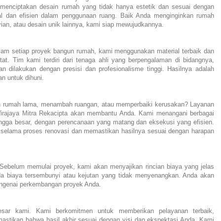
menciptakan desain rumah yang tidak hanya estetik dan sesuai dengan
onal dan efisien dalam penggunaan ruang. Baik Anda menginginkan rumah
vian, atau desain unik lainnya, kami siap mewujudkannya.
Dalam setiap proyek bangun rumah, kami menggunakan material terbaik dan
at. Tim kami terdiri dari tenaga ahli yang berpengalaman di bidangnya,
 dilakukan dengan presisi dan profesionalisme tinggi. Hasilnya adalah
n untuk dihuni.
n rumah lama, menambah ruangan, atau memperbaiki kerusakan? Layanan
irajaya Mitra Rekacipta akan membantu Anda. Kami menangani berbagai
hingga besar, dengan perencanaan yang matang dan eksekusi yang efisien.
elama proses renovasi dan memastikan hasilnya sesuai dengan harapan
Sebelum memulai proyek, kami akan menyajikan rincian biaya yang jelas
 ada biaya tersembunyi atau kejutan yang tidak menyenangkan. Anda akan
engenai perkembangan proyek Anda.
esar kami. Kami berkomitmen untuk memberikan pelayanan terbaik,
stikan bahwa hasil akhir sesuai dengan visi dan ekspektasi Anda. Kami