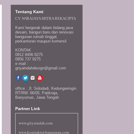
Tentang Kami
CV. WIRAJAYA MITRA REKACIPTA
Kami bergerak dalam bidang jasa
desain, bangun baru dan renovasi
bangunan rumah tinggal,
perkantoran maupun komersil
KONTAK
0812 8406 8275
0856 737 9275
e mail :
griyaindahdesign
@gmail
.com
office : Jl. Sidodadi, Kedungwringin
RT/RW. 06/05, Patikraja,
Banyumas, Jawa Tengah
Partner Link
www.griyaindah.com
www.kontraktor-bangunan.com