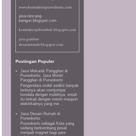
www.kontraktorpurwokerto.com
jasa-rancang-
bangun.blogspot.com
kontraktorjabotabek.blogspot.com
jasa-gambar-
desainrumah.blogspot.com
kontraktormurah-
berkualitas.blogspot.com
Postingan Populer
desainrumahminimalis-
Jasa Mekanik Panggilan di
jakarta.blogspot.com
Purwokerto, Jasa Montir
Panggilan di Purwokerto
desain-rumah-minimalis-
Pengendara mobil sedikit banyak
sederhana.blogspot.com
tentunya akan menjumpai
desainrumahdipurwokerto.blogsp
kendala dengan mobilnya, entah
itu terkait dengan mesin maupun
ot.com
elektrikalnya yang me...
desainrumahpalu.blogspot.com
Jasa Desain Rumah di
konsultanstruktur.blogspot.com
Purwokerto
Purwokerto sebagai Kota yang
www.flickr.com/people/13358099
sedang berkembang pesat
3@N02
menjadi magnet bagi para