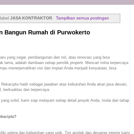
label
JASA KONTRAKTOR
.
Tampilkan semua postingan
in Bangun Rumah di Purwokerto
si Jasa Desain, Bangun, dan Renovasi Rumah Terbaik di
aru yang segar, pembangunan dari nol, atau renovasi yang bisa
 lama, adalah dambaan setiap pemilik properti. Mencari mitra terpercaya
ampu menerjemahkan visi dan impian Anda menjadi kenyataan, bisa
a Rekacipta hadir sebagai jawaban atas kebutuhan Anda akan jasa desain,
, berkualitas dan terpercaya.
ang solid, kami siap melayani setiap detail proyek Anda, mulai dari tahap
ekacipta?
ki selera dan kebutuhan yang unik. Tim arsitek dan desainer interior kami