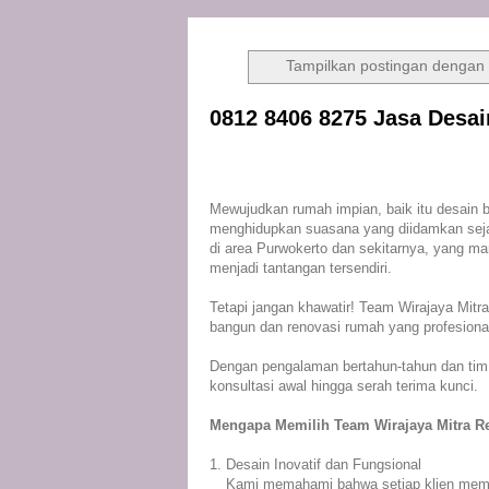
Tampilkan postingan dengan 
0812 8406 8275 Jasa Desa
Team Wirajaya Mitra Rekacipta: Solu
Purwokerto
Mewujudkan rumah impian, baik itu desain b
menghidupkan suasana yang diidamkan sejak
di area Purwokerto dan sekitarnya, yang m
menjadi tantangan tersendiri.
Tetapi jangan khawatir! Team Wirajaya Mitr
bangun dan renovasi rumah yang profesional
Dengan pengalaman bertahun-tahun dan tim y
konsultasi awal hingga serah terima kunci.
Mengapa Memilih Team Wirajaya Mitra R
1. Desain Inovatif dan Fungsional
Kami memahami bahwa setiap klien memili